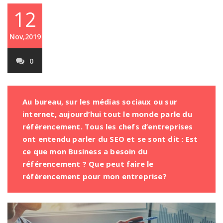
12
Nov,2019
0
Au bureau, sur les médias sociaux ou sur
internet, aujourd’hui tout le monde parle du
référencement. Tous les chefs d’entreprises
ont entendu parler du SEO et se sont dit : Est
ce que mon Business a besoin du
référencement ? Que peut faire le
référencement pour mon entreprise?